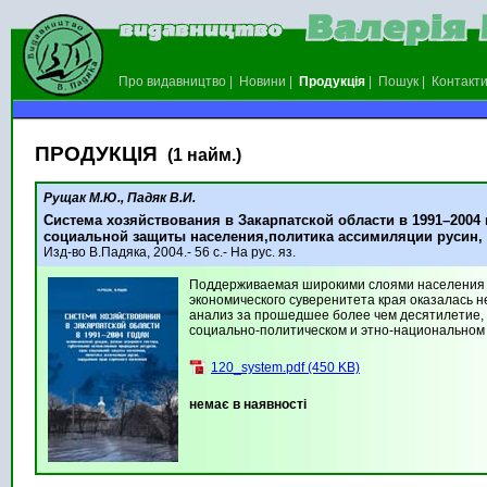
Про видавництво
|
Новини
|
Продукція
|
Пошук
|
Контакт
ПРОДУКЦІЯ
(1 найм.)
Рущак М.Ю., Падяк В.И.
Система хозяйствования в Закарпатской области в 1991–2004 
социальной защиты населения,политика ассимиляции русин,
Изд-во В.Падяка, 2004.- 56 с.- На рус. яз.
Поддерживаемая широкими слоями населения в 
экономического суверенитета края оказалась 
анализ за прошедшее более чем десятилетие, 
социально-политическом и этно-национальном 
120_system.pdf (450 KB)
немає в наявності