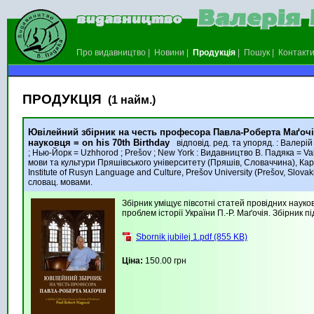
Про видавництво
|
Новини
|
Продукція
|
Пошук
|
Контакт
ПРОДУКЦІЯ
(1 найм.)
Ювілейний збірник на честь професора Павла-Роберта Маґочія = 
науковця = on his 70th Birthday
відповід. ред. та упоряд. : Валерій 
; Нью-Йорк = Uzhhorod ; Prešov ; New York : Видавництво В. Падяка = Vale
мови та культури Пряшівського університету (Пряшів, Словаччина), Кар
Institute of Rusyn Language and Culture, Prešov University (Prešov, Slova
словац. мовами.
Збірник уміщує півсотні статей провідних науков
проблем історії України П.-Р. Маґочія. Збірник
Sbornik jubilej 1.pdf (855 KB)
Ціна:
150.00 грн