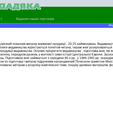
и
|
Видання наших партнерів
Вид
річний показник випуску книжкової продукції - 20-25 найменувань. Видавництв
ка. Книги видавництва користуються попитом читача, тиражі книг розкуповуютьс
 продукції видавництва. Основні пріоритети видавництва - підготовка книг, які
гіону, передусім русинів, у контексті сивої історії Центральної Європи. Засн
ець. Підготовкою книг займається з середини 80-х рр., у 1986-1992 рр. знахо
есок по підготовці і випуску підручників нагороджений Почесною грамотою Мін
опомагає авторам у розробці комплексної теми, пошуку архівних матеріалів, ф