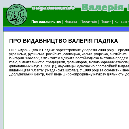
Про видавництво
|
Новини
|
Продукція
|
Пошук
|
Контакт
ПРО ВИДАВНИЦТВО ВАЛЕРІЯ ПАДЯКА
ПП "Видавництво В.Падяка" зареєстроване у березні 2000 року. Середньо
українська, русинська, російська, словацька, чеська, угорська, англійсь
книгарня "Кобзар", в якій також відкрита постійнодіюча виставка-продаж
краю, з ментальністю, традиціями, фольклором, мовою корінних етносів ре
філологічних наук (з 1990 р.), науковець і одночасно професійний видав
видавництва "Освіта" ("Радянська школа"). У 1989 році за особистий вн
Дослідницький центр, який веде широкопрофільну наукову діяльність, д