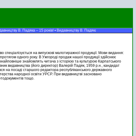
авництву В. Падяка – 15 років! • Видавництву В. Падяка – 15 років! • Видавни
о спеціалізується на випускові малотиражної продукції. Мови видання:
я протягом одного року. В Ужгороді продаж нашої продукції здійснює
 якнайповніше знайомлять читача з історією та культурою Карпатського
овник видавництва (його директор) Валерій Падяк, 1959 р.н., кандидат
дився на посаді старшого редактора республіканського державного
істерства народної освіти УРСР. При видавництві засновано
отодокументів тощо.