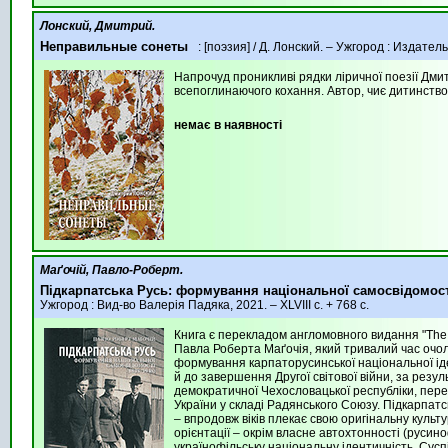
Лонский, Дмитрий.
Неправильные сонеты
: [поэзия] / Д. Лонский. – Ужгород : Издател
Напрочуд проникливі рядки ліричної поезії Дмит
всепоглинаючого кохання. Автор, чиє дитинство 
немає в наявності
Маґочій, Павло-Роберт.
Підкарпатська Русь: формування національної самосвідомост
Ужгород : Вид-во Валерія Падяка, 2021. – XLVIII с. + 768 с.
Книга є перекладом англомовного видання "The S
Павла Роберта Маґочія, який тривалий час очол
формування карпаторусинської національної іден
й до завершення Другої світової війни, за резул
демократичної Чехословацької республіки, пере
України у складі Радянського Союзу. Підкарпатс
– впродовж віків плекає свою оригінальну культ
орієнтації – окрім власне автохтонності (русино
українофільську національну ідентичність. Сус