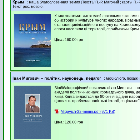
Крым
: наша благословенная земля [Текст] / П.-Р. Магочий ; карты П.-Р.
Текст рос. мовою.
Книга знакомит читателей с важными этапами 
об истории и культуре многих народов, в разн
етапами цивілізаційного поступу на Кримському п
епохи населяли ці території, сприймаючи Крим 
Ціна:
160.00 грн
Іван Мигович – політик, науковець, педагог
: біобібліогр. покаж
Біобібліографічний покажчик «Іван Мигович – п
академії політичних наук, громадського діяча, д
Київ). Книга видається до 80-річчя від дня наро
цікавлять проблеми новітньої історії, соціальної
Migovich-22-mmini.pdf (971 KB)
Ціна:
120.00 грн