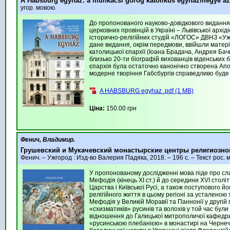
A Habsburg egyház: a munkácsi görög katolikus egyházmegye az 
угор. мовою.
До пропонованого науково-довідкового видання 
церковних провінцій в Україні – Львівської архід
історично-релігійних студій «ЛОГОС» ДВНЗ «УжН
дане видання, окрім передмови, ввійшли матеріал
католицької єпархії (Іоана Брадача, Андрея Ба
близько 20-ти біографій вихованців віденських б
єпархія була остаточно канонічно створена Апос
модерне творіння Габсбургів справедливо буд
A HABSBURG egyhaz .pdf (1 MB)
Ціна:
150.00 грн
Фенич, Владимир.
Грушевский и Мукачевский монастырские центры религиозной
Фенич. – Ужгород : Изд-во Валерия Падяка, 2018. – 196 с. – Текст рос. 
У пропонованому дослідженні мова піде про слабо
Мефодія (кінець ХІ ст.) й до середини XVI столі
Царства і Київської Русі, а також поступового 
релігійного життя в цьому регіоні за усталеною
Мефодія у Великій Моравії та Паннонії у другій
«схизматиків» русинів та волохів у той час були 
відношення до Галицької митрополичої кафедри
«русинською плебанією» в монастирі на Чернечій