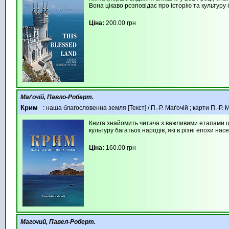
Вона цікаво розповідає про історію та культуру 
Ціна:
200.00 грн
Маґочій, Павло-Роберт.
Крим
: наша благословенна земля [Текст] / П.-Р. Маґочій ; карти П.-Р. Ма
Книга знайомить читача з важливими етапами цив
культуру багатьох народів, які в різні епохи на
Ціна:
160.00 грн
Магочий, Павел-Роберт.