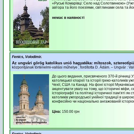
«Руські Комарівці: Село над Солотвинкою» (Ужг
автора та його поезіями, світлинами села та йо
немає в наявності
Fenics, Volodimir.
Az ungvári görög katolikus unió hagyatéka: mítoszok, sztereotípi
központjának történelmi-vallási műhelye ; fordította D. Ádám. – Ungvár : Va
До цього видання, присвяченого 370-й річниці Уж
католицької єпархії та історії греко-католиків уж
Чехії, США та Канаді. На фоні історії Мукачівськ
акцентувати увагу на тому, що історичні міфи,
історіографії та політиці історичної пам’яті як 
католиків ужгородської унійної традиції в широ
конфесійно чи національно ангажованій історіог
Ціна:
150.00 грн