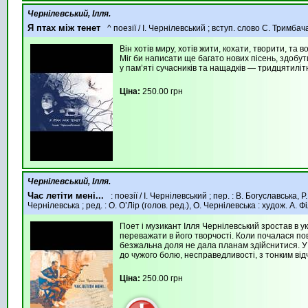
Чернілевський, Ілля.
Я птах між тенет
^ поезії / І. Чернілевський ; вступ. слово С. Тримбач
Він хотів миру, хотів жити, кохати, творити, та 
Міг би написати ще багато нових пісень, здобут
у пам’яті сучасників та нащадків — тридцятилі
Ціна:
250.00 грн
Чернілевський, Ілля.
Час летіти мені...
: поезії / І. Чернілевський ; пер. : В. Богуславська,
Чернілевська ; ред. : О. О’Лір (голов. ред.), О. Чернілевська : худож. А. 
Поет і музикант Ілля Чернілевський зростав в ук
переважати в його творчості. Коли почалася пов
безжальна доля не дала планам здійснитися. У п
до чужого болю, несправедливості, з тонким ві
Ціна:
250.00 грн