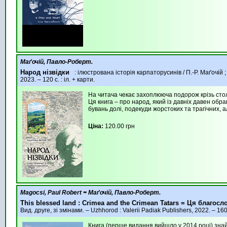
Маґочій, Павло-Роберт.
Народ нізвідки
: ілюстрована історія карпаторусинів / П.-Р. Маґочій ;
2023. – 120 с. : іл. + карти.
На читача чекає захоплююча подорож крізь стол
Ця книга – про народ, який із давніх давен обр
бувань долі, подекуди жорстоких та трагіч­них, а
Ціна:
120.00 грн
Magocsi, Paul Robert = Маґочій, Павло-Роберт.
This blessed land : Crimea and the Crimean Tatars = Ця благос
Вид. друге, зі змінами. – Uzhhorod : Valerii Padiak Publishers, 2022. – 160 p
Книга (перше видання вийшло у 2014 році) знайо