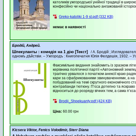
католиків ужгородської унійної традиції в широ
конфесійно чи національно ангажованій історіог
Greko-katoliki 1-9 st.pdf (332 KB)
немає в наявності
Бродій, Андрей.
Шпекуланты : комедія на 1 дію [Текст]
/ А. Бродій ; Изглядовател
одномъ дѣйствіи. – Ужгородъ : Книгопечатня Юлія Фелдешія, 1932. – Ужг
Факсимільне видання знайомить із зразком літер
керівника політичної партії «Автономний земле
трагічно урвалося з початком анексії краю радя
кари за сфабрикованими звинуваченнями, а на й
побудований на темі скрутного економічного ста
контрабанди тютюну. П’єса дотепно та яскраво 
відноситься до розряду вічних тем, а сама п’єс
Brodij_Shpekuanty.pdf (424 KB)
Ціна:
60.00 грн
Kicsera Viktor, Fenics Volodimir, Sterr Diana