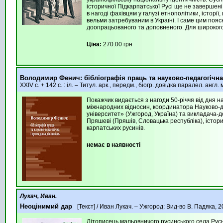
історичної Підкарпатської Русі ще не завершені
в нагоді фахівцям у галузі етнополітики, істор
вельми затребуваним в Україні. І саме цим пояс
доопрацьованого та доповненого. Для широкого 
Ціна:
270.00 грн
Володимир Фенич: бібліографія праць та науково-педа­го­гічн
XXIV c. + 142 с. : іл. – Титул. арк., передм., біогр. довідка паралел. англ.
Покажчик видається з нагоди 50-річчя від дня 
міжнародних відносин, координатора Науково-д
університет» (Ужгород, Україна) та викладача-д
Пряшеві (Пряшів, Словацька республіка), історик
карпатських русинів.
немає в наявності
Лукач, Иван.
Неоцінимий дар
[Текст] / Иван Лукач. – Ужгород: Вид-во В. Падяка, 20
Літописець мальовничого русинського села Русь