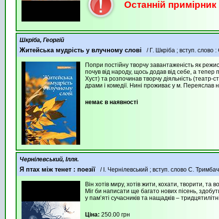
Останній примірник !
Шкріба, Георгій
Житейська мудрість у влучному слові
/ Г. Шкріба ; вступ. слово
Попри постійну творчу завантаженість як режис
почув від народу, щось додав від себе, а тепер
Хуст) та розпочинав творчу діяльність (театр-с
драми і комедії. Нині проживає у м. Переяслав 
немає в наявності
Чернілевський, Ілля.
Я птах між тенет : поезії
/ І. Чернілевський ; вступ. слово С. Тримба
Він хотів миру, хотів жити, кохати, творити, та 
Міг би написати ще багато нових пісень, здобут
у пам’яті сучасників та нащадків – тридцятиліт
Ціна:
250.00 грн