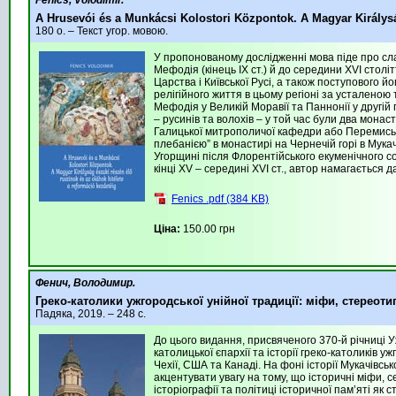
Fenics, Volodimir.
A Hrusevói és a Munkácsi Kolostori Központok. A Magyar Királysá
180 o. – Текст угор. мовою.
У пропонованому дослідженні мова піде про слабо
Мефодія (кінець ІХ ст.) й до середини XVI столі
Царства і Київської Русі, а також поступового 
релігійного життя в цьому регіоні за усталеною
Мефодія у Великій Моравії та Паннонії у другій 
– русинів та волохів – у той час були два монаст
Галицької митрополичої кафедри або Перемисько
плебанією” в монастирі на Чернечій горі в Мукач
Угорщині після Флорентійського екуменічного с
кінці XV – середині XVI ст., автор намагається д
Fenics .pdf (384 KB)
Ціна:
150.00 грн
Фенич, Володимир.
Греко-католики ужгородської унійної традиції: міфи, стереотип
Падяка, 2019. – 248 с.
До цього видання, присвяченого 370-й річниці Уж
католицької єпархії та історії греко-католиків уж
Чехії, США та Канаді. На фоні історії Мукачівськ
акцентувати увагу на тому, що історичні міфи,
історіографії та політиці історичної пам’яті як 